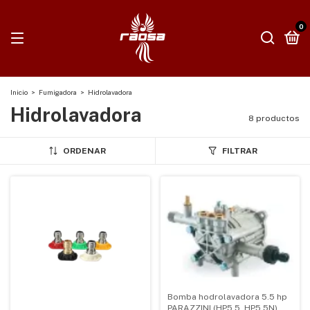
0
Inicio
>
Fumigadora
>
Hidrolavadora
Hidrolavadora
8 productos
ORDENAR
FILTRAR
Bomba hodrolavadora 5.5 hp
PARAZZINI (HP5.5, HP5.5N)