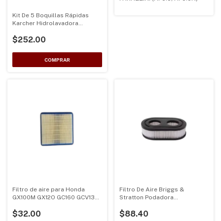
Kit De 5 Boquillas Rápidas
Karcher Hidrolavadora
Gasolina
$252.00
Filtro de aire para Honda
Filtro De Aire Briggs &
GX100M GX12O GC160 GCV135
Stratton Podadora
GCV160 GCV190 GC190 GXV57
Hidrolavadora 593269
$32.00
$88.40
(Azul con blanco)
798452