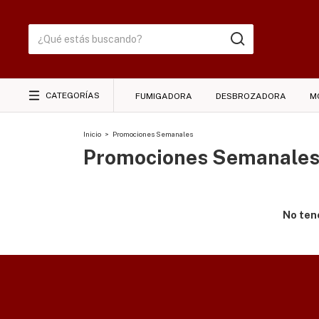
CATEGORÍAS
FUMIGADORA
DESBROZADORA
M
Inicio
>
Promociones Semanales
Promociones Semanale
No tene