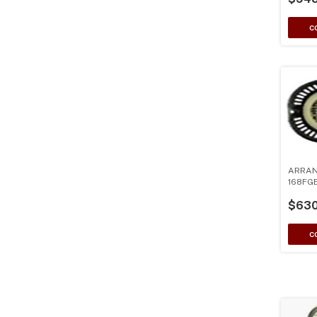
ARRA
168FG
$630