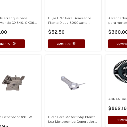
de arranque para
Bujía F7tc Para Generador
Arrancador
 Honda GX340, GX390,
Planta D Luz 8000watts
para moto
15HP
10000 Watts
GX390, 13H
.00
$52.50
$360.0
ARRANCAD
$862.16
ro Generador 1200W
Biela Para Motor 15hp Planta
Luz Motobomba Generador
.95
420cc