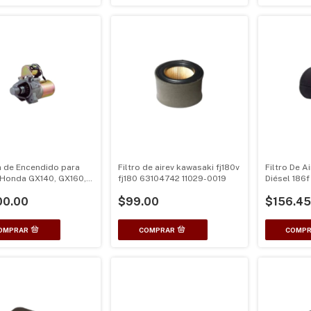
 de Encendido para
Filtro de airev kawasaki fj180v
Filtro De A
Honda GX140, GX160,
fj180 63104742 11029-0019
Diésel 186
 5.5HP, 6.5HP
Planta luz
00.00
$99.00
$156.45