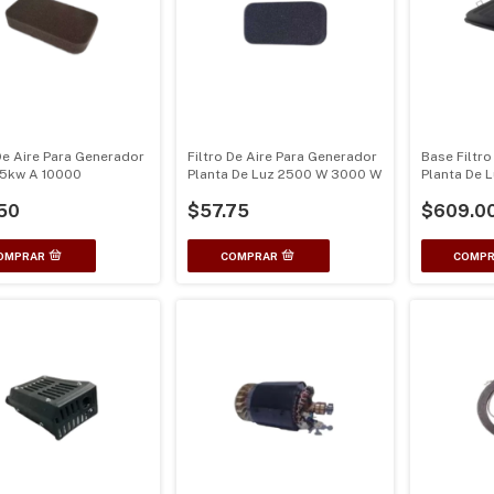
 De Aire Para Generador
Filtro De Aire Para Generador
Base Filtro
 5kw A 10000
Planta De Luz 2500 W 3000 W
Planta De 
Watts
50
$57.75
$609.0