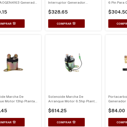
AOGEN4163 Generador
Interruptor Generador
6 Pin Para
0 1000 Watts Unive
Ec6500 5 Cables
.15
$328.65
$304.5
ide Marcha De
Solenoide Marcha De
Portacarbo
ue Motor 13hp Planta
Arranque Motor 6.5hp Planta
Generador
nerador
Luz Generador
3000watts
.45
$614.25
$84.00