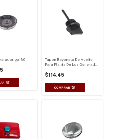
nerador gx160
Tapón Bayoneta De Aceite
Para Planta De Luz Generador
45
6500w
$114.45