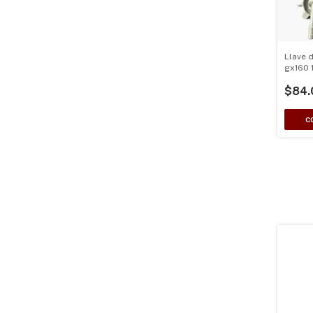
Llave 
gx160 1
compar
$84.