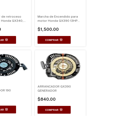
 de retroceso
Marcha de Encendido para
r Honda GX340,
motor Honda GX390 13HP
P, 15HP
GX420 15HP 16HP
0
$1,500.00
ARRANCADOR GX390
OR 190
GENERADOR
$840.00