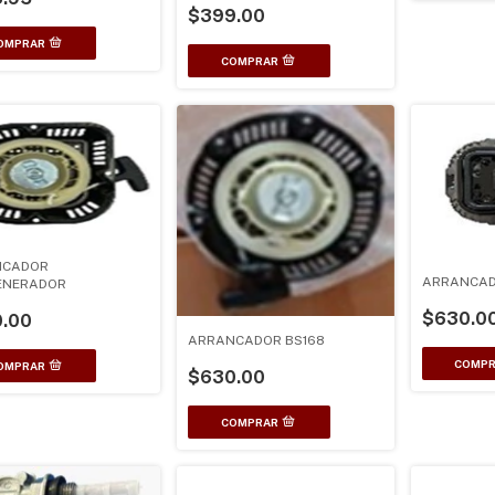
$399.00
NCADOR
ARRANCAD
ENERADOR
$630.0
.00
ARRANCADOR BS168
$630.00