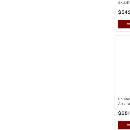
SKU#R
800 90
$549
Soleno
Arranq
Luz Ge
$681