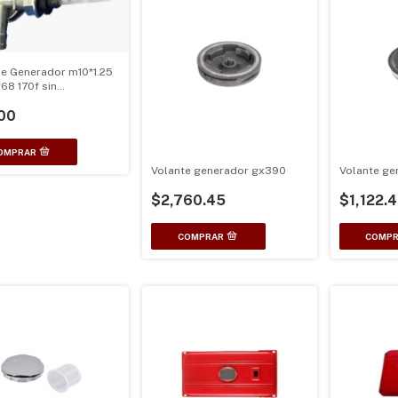
de Generador m10*1.25
68 170f sin
timento de aceite
00
Volante generador gx390
Volante ge
$2,760.45
$1,122.