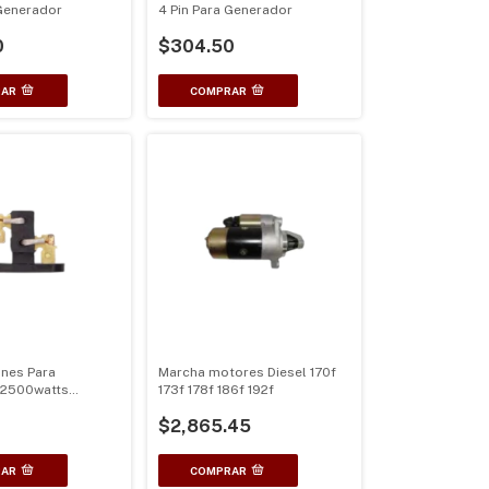
 Generador
4 Pin Para Generador
0
$304.50
nes Para
Marcha motores Diesel 170f
 2500watts
173f 178f 186f 192f
 6500watts
$2,865.45