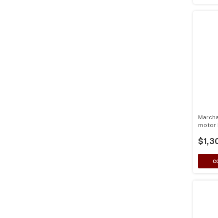
Marcha
motor 
GX200,
$1,3