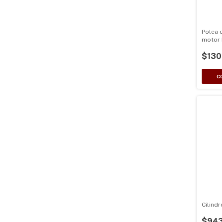
Polea 
motor
13HP, 
$130
Cilind
$943