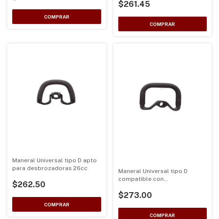
$261.45
husqvarna para 143rii
35mm ojo para gancho 10mm
Maneral Universal tipo D apto
para desbrozadoras 26cc
Maneral Universal tipo D
compatible con
$262.50
desbrozadoras Truper Des-
$273.00
26cc Des-30cc