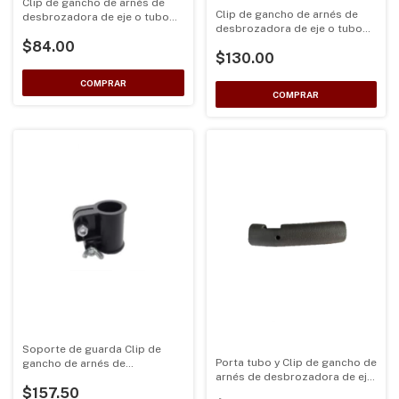
Clip de gancho de arnés de
Clip de gancho de arnés de
desbrozadora de eje o tubo
desbrozadora de eje o tubo
de 28mm medidas 60mm x
de 28mm generico tipo
$84.00
35mm ojo para gancho 10mm
$130.00
husqvarna
Soporte de guarda Clip de
Porta tubo y Clip de gancho de
gancho de arnés de
arnés de desbrozadora de eje
desbrozadora de eje o tubo
o tubo de 28mm generico tipo
$157.50
de 26mm medidas 60mm x