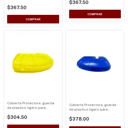
$367.50
28mm color Roja
desbrozadoras de eje 26 y
$367.50
28mm color Negra para
homelite
Cubierta Protectora, guarda
Cubierta Protectora, guarda
de plastico ligero para
de plastico ligero para
desbrozadoras de eje 26 y
desbrozadoras de eje 26 y
$304.50
28mm color Amarillo
$378.00
28mm color Azul