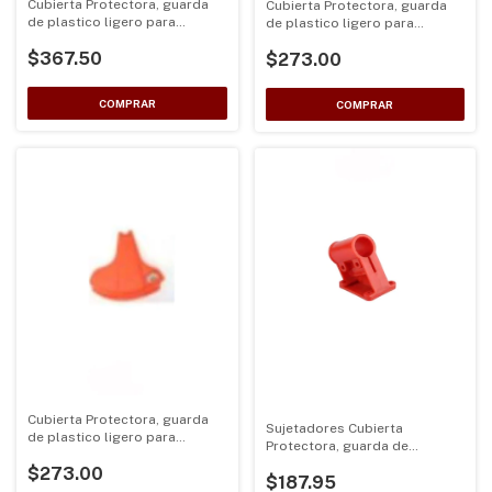
Cubierta Protectora, guarda
Cubierta Protectora, guarda
de plastico ligero para
de plastico ligero para
desbrozadoras curvas de eje
desbrozadoras curvas de eje
$367.50
25.4
$273.00
25.4 azul
Cubierta Protectora, guarda
Sujetadores Cubierta
de plastico ligero para
Protectora, guarda de
desbrozadoras curvas de eje
plastico ligero para
$273.00
25.4 naranja
$187.95
desbrozadoras de eje 26 y