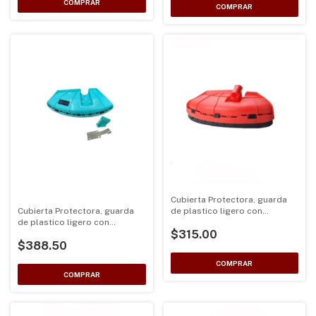
Cubierta Protectora, guarda
Cubierta Protectora, guarda
de plastico ligero con
de plastico ligero con
sujetador para
$315.00
sujetador para
desbrozadoras de eje 26 y
$388.50
desbrozadoras de eje 26 y
28mm color roja
28mm color Azul turquesa