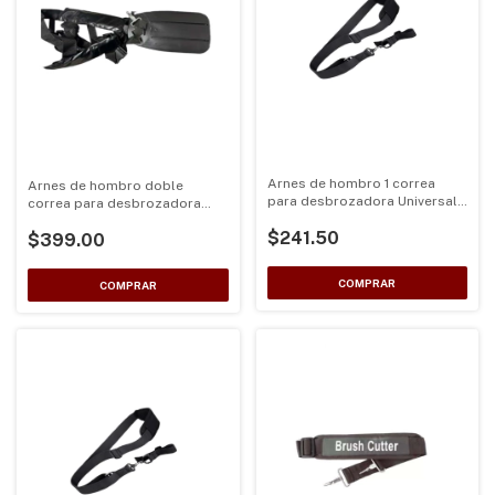
Arnes de hombro 1 correa
Arnes de hombro doble
para desbrozadora Universal
correa para desbrozadora
color Negro
Universal color
$241.50
$399.00
Negroreforzado desde los
hombros