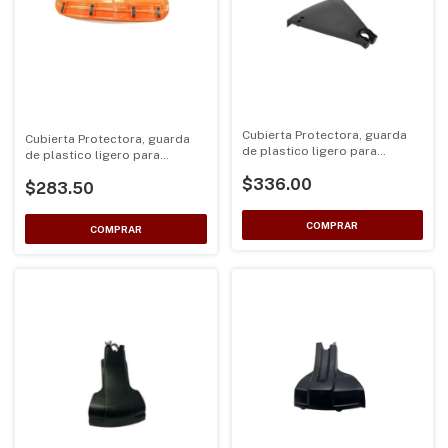
Cubierta Protectora, guarda
Cubierta Protectora, guarda
de plastico ligero para
de plastico ligero para
desbrozadoras curvas de eje
desbrozadoras Tipo
$336.00
25.4
$283.50
Huqsvarna de eje 26 y 28mm
color Naranja