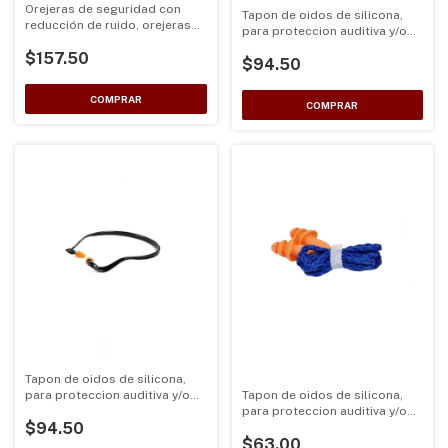
Orejeras de seguridad con
Tapon de oidos de silicona,
reducción de ruido, orejeras
para proteccion auditiva y/o
de protección auditiva
reduccion ruido con diadema
$157.50
$94.50
color Azul
Tapon de oidos de silicona,
para proteccion auditiva y/o
Tapon de oidos de silicona,
reduccion ruido con diadema
para proteccion auditiva y/o
$94.50
color Negro
reduccion ruido con cable
$63.00