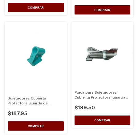
28mm
Placa para Sujetadores
Cubierta Protectora, guarda
Sujetadores Cubierta
de plastico ligero para
Protectora, guarda de
$199.50
desbrozadoras de eje 26 y
plastico ligero para
28mm
$187.95
desbrozadoras de eje 26 y
28mm