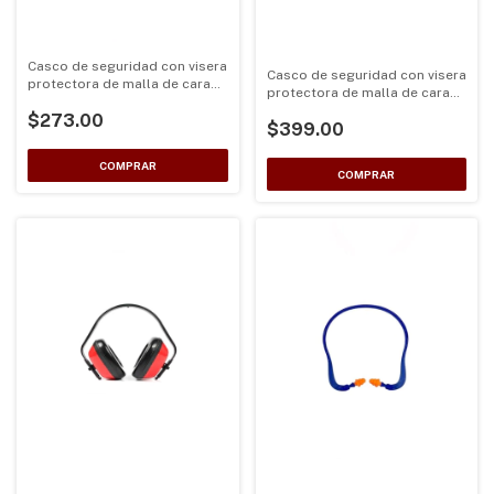
Casco de seguridad con visera
Casco de seguridad con visera
protectora de malla de cara
protectora de malla de cara
completa para jardín, Color
completa para jardín, Color
$273.00
Naranja
$399.00
Amarillo