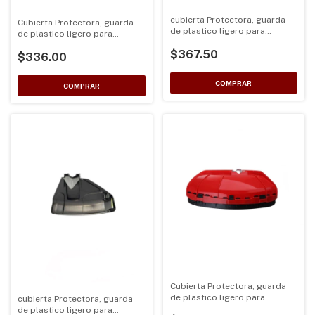
cubierta Protectora, guarda
Cubierta Protectora, guarda
de plastico ligero para
de plastico ligero para
desbrozadoras de eje 26 y
desbrozadoras de eje 26 y
$367.50
28mm color Negra
$336.00
28mm color Naranja
Cubierta Protectora, guarda
de plastico ligero para
cubierta Protectora, guarda
desbrozadoras de eje 26 y
de plastico ligero para