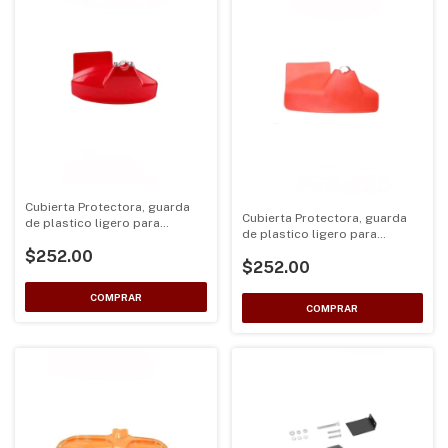
Cubierta Protectora, guarda
Cubierta Protectora, guarda
de plastico ligero para
de plastico ligero para
desbrozadoras de eje 24,26 y
desbrozadoras de eje 24,26 y
$252.00
28mm color roja
$252.00
28mm color naranja