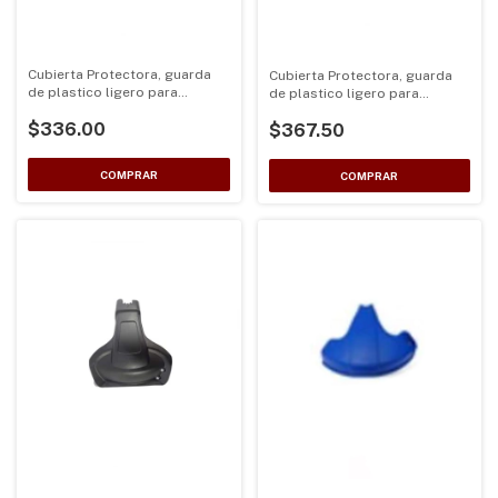
Cubierta Protectora, guarda
Cubierta Protectora, guarda
de plastico ligero para
de plastico ligero para
desbrozadoras curvas de eje
desbrozadoras curvas de eje
$336.00
$367.50
25.4
25.4