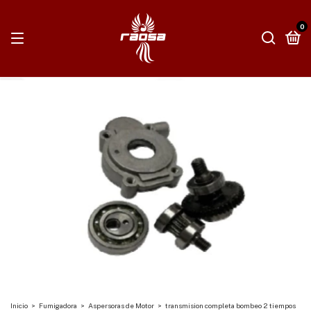
0
Inicio
>
Fumigadora
>
Aspersoras de Motor
>
transmision completa bombeo 2 tiempos