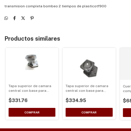
transmision completa bombeo 2 tiempos de plasticotf900
Productos similares
Tapa superior de camara
Tapa superior de camara
Cue
central con base para
central con base para
comp
tambor 52mm para
tambor 76mm para
de m
$334.95
$331.76
fumigadora 2 Tiempos
$6
fumigadora 4 Tiempos
tamb
76m