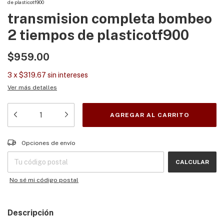
de plasticotf900
transmision completa bombeo
2 tiempos de plasticotf900
$959.00
3
x
$319.67
sin intereses
Ver más detalles
Entregas para el CP:
CAMBIAR CP
Opciones de envío
CALCULAR
No sé mi código postal
Descripción