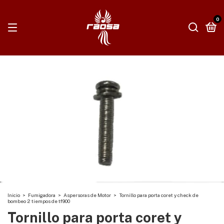
0
Inicio
>
Fumigadora
>
Aspersoras de Motor
>
Tornillo para porta coret y check de
bombeo 2 tiempos de tf900
Tornillo para porta coret y