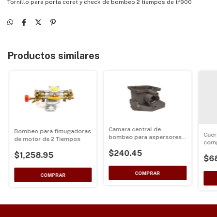
Tornillo para porta coret y check de bombeo 2 tiempos de tf900
Productos similares
Camara central de
Bombeo para fimugadoras
Cue
bombeo para aspersores
de motor de 2 Tiempos
comp
de motor 2 tiempos
de m
$240.45
$1,258.95
$6
tamb
76m