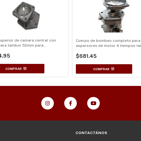
uperior de camara central con
Cuerpo de bombeo completo para
para tambor 52mm para
aspersores de motor 4 tiempos t
adora 2 Tiempos
para clutch de 76mm
4.95
$681.45
CONTACTÁNOS