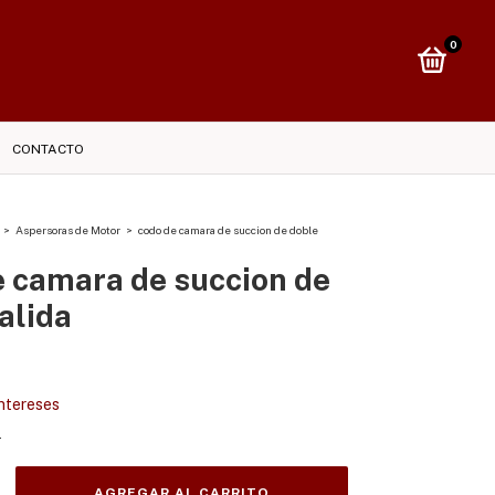
0
CONTACTO
>
Aspersoras de Motor
>
codo de camara de succion de doble
e camara de succion de
alida
intereses
s