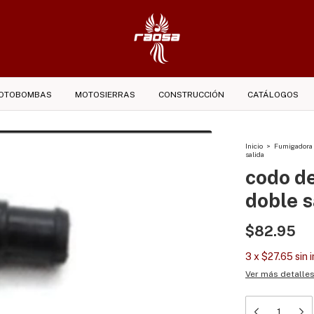
OTOBOMBAS
MOTOSIERRAS
CONSTRUCCIÓN
CATÁLOGOS
Inicio
>
Fumigadora
salida
codo d
doble s
$82.95
3
x
$27.65
sin 
Ver más detalle