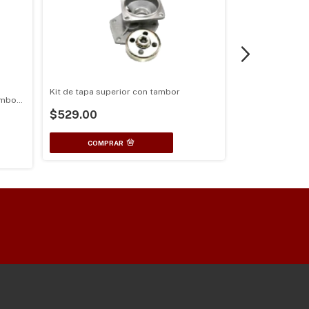
Kit de tapa superior con tambor
Tapa superior d
ambor
base para tamb
$529.00
fumigadora 4 T
$331.76