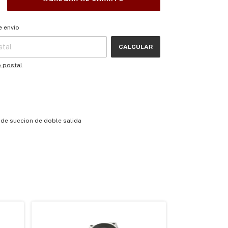
 CP:
CAMBIAR CP
e envío
CALCULAR
o postal
de succion de doble salida