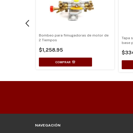
 de motor de 2
Bombeo para fimugadoras de motor de
Tapa s
ion
2 Tiempos
base 
fumig
$1,258.95
$33
NAVEGACIÓN