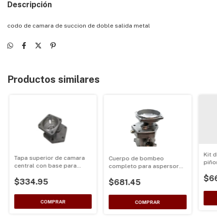
Descripción
codo de camara de succion de doble salida metal
Productos similares
Kit 
Tapa superior de camara
Cuerpo de bombeo
piño
central con base para
completo para aspersores
casq
tambor 52mm para
de motor 4 tiempos
$6
$334.95
fumigadora 2 Tiempos
$681.45
tambor para clutch de
76mm