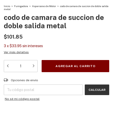
Inicio
>
Fumigadora
>
Aspersoras de Motor
>
codo de camara de succion de doble salida
metal
codo de camara de succion de
doble salida metal
$101.85
3
x
$33.95
sin intereses
Ver más detalles
Entregas para el CP:
CAMBIAR CP
Opciones de envío
CALCULAR
No sé mi código postal