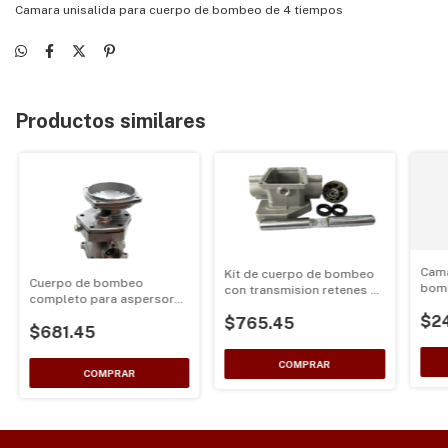
Camara unisalida para cuerpo de bombeo de 4 tiempos
Productos similares
Cama
Kit de cuerpo de bombeo
Cuerpo de bombeo
bomb
con transmision retenes y
completo para aspersores
de m
embolo
de motor 4 tiempos
$2
$765.45
$681.45
tambor para clutch de
76mm