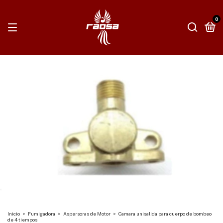
0
Inicio
>
Fumigadora
>
Aspersoras de Motor
>
Camara unisalida para cuerpo de bombeo
de 4 tiempos