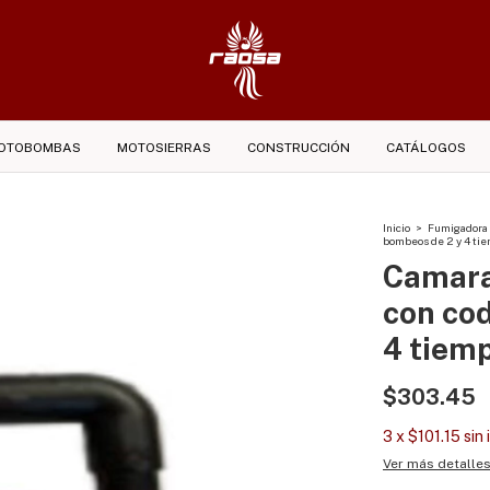
OTOBOMBAS
MOTOSIERRAS
CONSTRUCCIÓN
CATÁLOGOS
Inicio
>
Fumigadora
bombeos de 2 y 4 ti
Camara
con co
4 tiem
$303.45
3
x
$101.15
sin
Ver más detalle