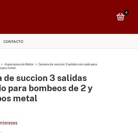
0
CONTACTO
>
Aspersoras de Motor
>
Camara de succion 3 salidas con codo para
empos metal
 de succion 3 salidas
do para bombeos de 2 y
pos metal
 intereses
s