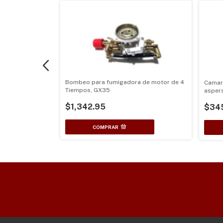
Bombeo para fumigadora de motor de 4
Camar
 central con
Tiempos, GX35
asper
 para
$1,342.95
$34