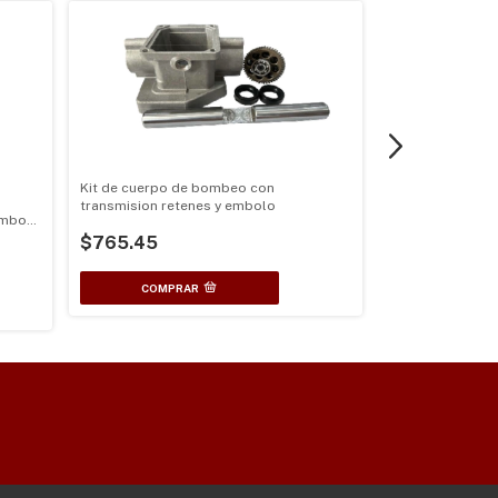
Kit de cuerpo de bombeo con
transmision retenes y embolo
Kit de tapa sup
ambor
$765.45
$529.00