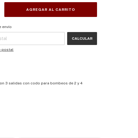
 CP:
CAMBIAR CP
e envío
CALCULAR
o postal
on 3 salidas con codo para bombeos de 2 y 4