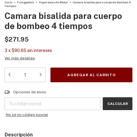
Inicio
>
Fumigadora
>
Aspersoras de Motor
>
Camara bisalida para cuerpo de bombeo 4
tiempos
Camara bisalida para cuerpo
de bombeo 4 tiempos
$271.95
3
x
$90.65
sin intereses
Ver más detalles
Entregas para el CP:
CAMBIAR CP
Opciones de envío
CALCULAR
No sé mi código postal
Descripción