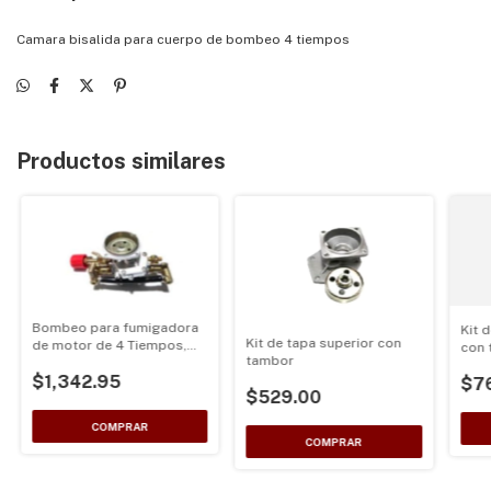
Camara bisalida para cuerpo de bombeo 4 tiempos
Productos similares
Bombeo para fumigadora
Kit 
Kit de tapa superior con
de motor de 4 Tiempos,
con 
tambor
GX35
emb
$1,342.95
$7
$529.00