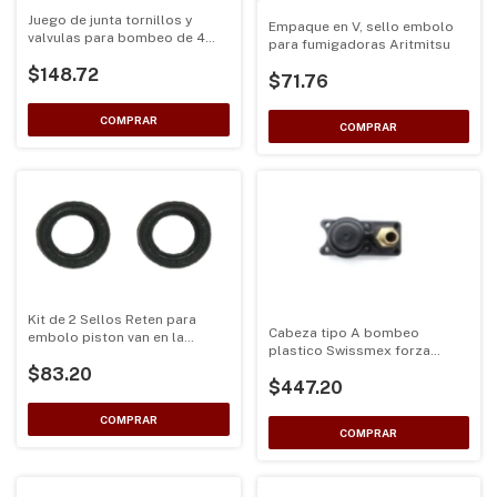
Juego de junta tornillos y
Empaque en V, sello embolo
valvulas para bombeo de 4
para fumigadoras Aritmitsu
Tiempos
$148.72
$71.76
Kit de 2 Sellos Reten para
Cabeza tipo A bombeo
embolo piston van en la
plastico Swissmex forza
camara central de bombeo 30
original
$83.20
12 10 7
$447.20