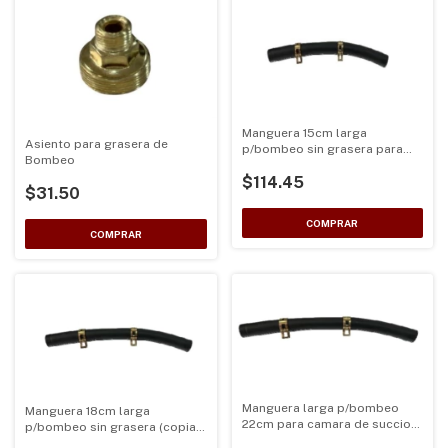
Manguera 15cm larga
Asiento para grasera de
p/bombeo sin grasera para
Bombeo
conectar camara de succion
$114.45
con tanque
$31.50
Manguera larga p/bombeo
Manguera 18cm larga
22cm para camara de succion
p/bombeo sin grasera (copia)
doble y triple
para conectar camara de