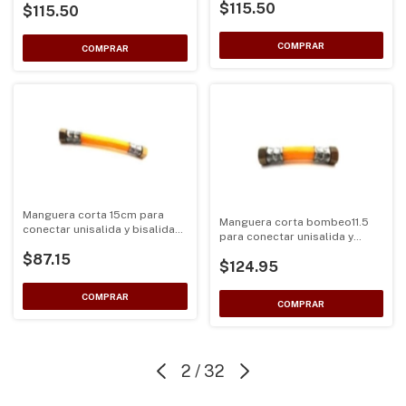
$115.50
$115.50
succion doble y triple
Manguera corta 15cm para
Manguera corta bombeo11.5
conectar unisalida y bisalida
para conectar unisalida y
de bombeo
bisalida de bombeo sin
$87.15
$124.95
graseras
2
/
32