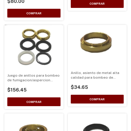
$80.00
Anillo, asiento de metal alta
Juego de anillos para bombeo
calidad para bombeo de
de fumigacion/aspercion
aspersora
compatible con motores de 2
$34.65
$156.45
Tiempos y TU26