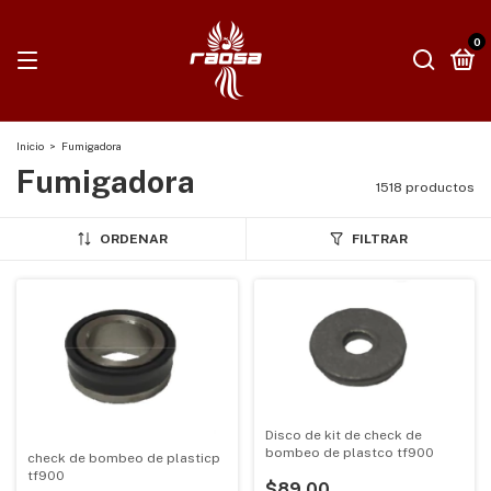
0
Inicio
>
Fumigadora
Fumigadora
1518 productos
ORDENAR
FILTRAR
Disco de kit de check de
bombeo de plastco tf900
check de bombeo de plasticp
tf900
$89.00