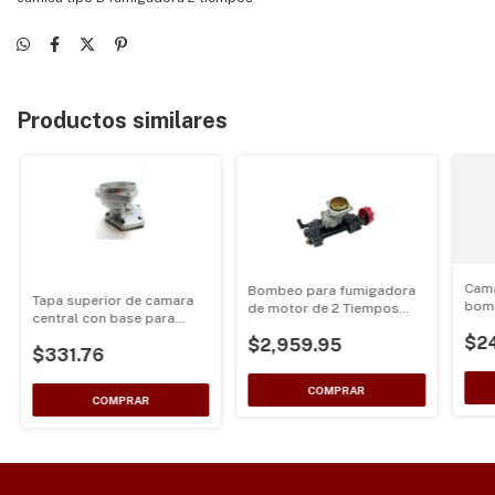
Productos similares
Cama
Bombeo para fumigadora
Tapa superior de camara
bomb
de motor de 2 Tiempos
central con base para
de m
TF900 alta presion
tambor 76mm para
$2
$2,959.95
$331.76
fumigadora 4 Tiempos