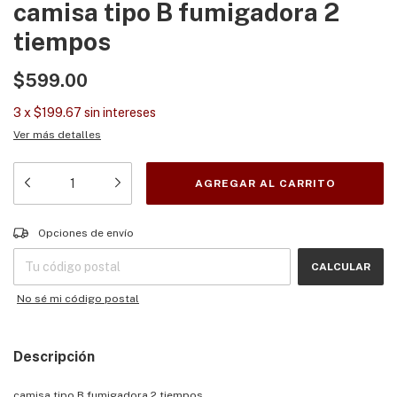
camisa tipo B fumigadora 2
tiempos
$599.00
3
x
$199.67
sin intereses
Ver más detalles
Entregas para el CP:
CAMBIAR CP
Opciones de envío
CALCULAR
No sé mi código postal
Descripción
camisa tipo B fumigadora 2 tiempos